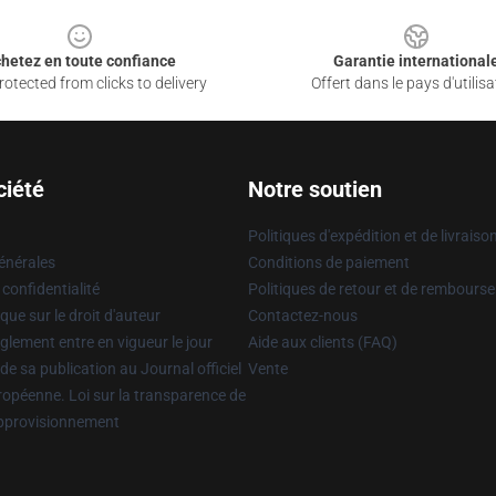
hetez en toute confiance
Garantie international
otected from clicks to delivery
Offert dans le pays d'utilisa
ciété
Notre soutien
Politiques d'expédition et de livraiso
énérales
Conditions de paiement
 confidentialité
Politiques de retour et de rembours
que sur le droit d'auteur
Contactez-nous
glement entre en vigueur le jour
Aide aux clients (FAQ)
 de sa publication au Journal officiel
Vente
uropéenne. Loi sur la transparence de
approvisionnement