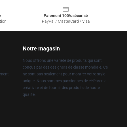
e
Paiement 100% sécurisé
tion
PayPal / MasterCard / Visa
Notre magasin
n
Nous offrons une variété de produits qui sont
conçus par des designers de classe mondiale. Ce
ement
ne sont pas seulement pour montrer votre style
unique. Nous sommes passionnés de célébrer la
créativité et de fournir des produits de haute
qualité.