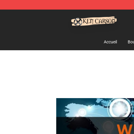
Ken Carson Shop - Official Ken Carson Merchandise St
Accueil
Bou