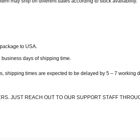
item may ship on different dates according to stock availability.
e package to USA.
 business days of shipping time.
s, shipping times are expected to be delayed by 5 – 7 working 
RS. JUST REACH OUT TO OUR SUPPORT STAFF THROUG