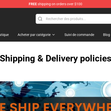
FREE
shipping on orders over $100
ore
tique
Acheter par catégorie
Suivi de commande
Blog
Shipping & Delivery policie