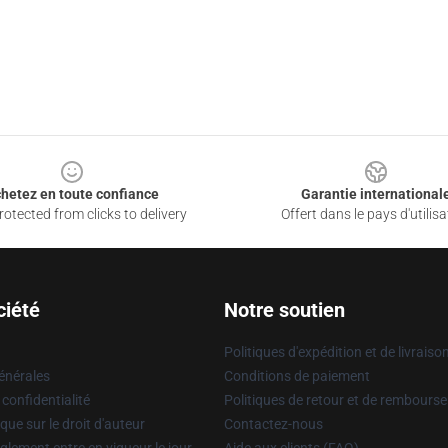
hetez en toute confiance
Garantie international
otected from clicks to delivery
Offert dans le pays d'utilisa
ciété
Notre soutien
Politiques d'expédition et de livraiso
énérales
Conditions de paiement
 confidentialité
Politiques de retour et de rembours
que sur le droit d'auteur
Contactez-nous