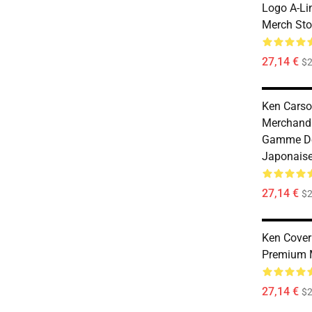
Logo A-Li
Merch Sto
27,14 €
$2
Ken Carso
Merchandi
Gamme De
Japonais
27,14 €
$2
Ken Cover 
Premium 
27,14 €
$2