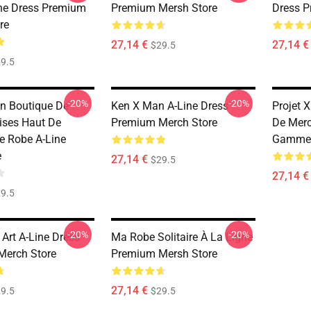
ne Dress Premium
Premium Mersh Store
Dress P
re
27,14 €
27,14 €
$29.5
9.5
-20%
-20%
n Boutique De
Ken X Man A-Line Dress
Projet 
ses Haut De
Premium Merch Store
De Merc
 Robe A-Line
Gamme
e
27,14 €
$29.5
27,14 €
9.5
-20%
-20%
Art A-Line Dress
Ma Robe Solitaire À La Ligne
Merch Store
Premium Mersh Store
27,14 €
9.5
$29.5