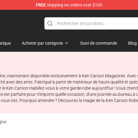
FREE
shipping on orders over $100
ore
tique
Acheter par catégorie
Suivi de commande
Blog
Line, maintenant disponible exclusivement à Ken Carson Magasiner. Avec s
acté avec des amis. Fabriqué à partir de matériaux de haute qualité et spé
er le Ken Carson Habillez-vous à votre garde-robe aujourd'hui ! Vous cherc
te est parfaite pour n'importe quelle occasion, d'une journée au bureau à 
 vous irez. Pourquoi attendre ? Découvrez la magie de la Ken Carson Robe 
gne