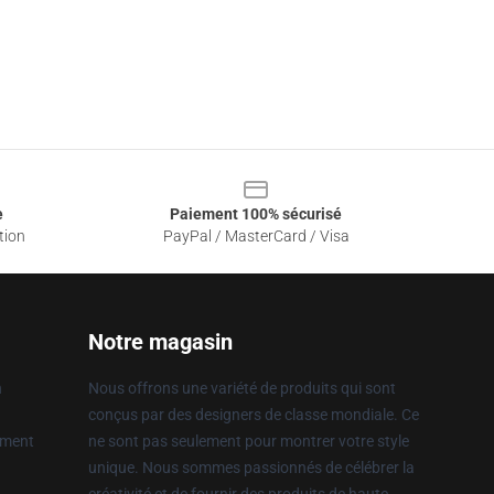
e
Paiement 100% sécurisé
tion
PayPal / MasterCard / Visa
Notre magasin
n
Nous offrons une variété de produits qui sont
conçus par des designers de classe mondiale. Ce
ement
ne sont pas seulement pour montrer votre style
unique. Nous sommes passionnés de célébrer la