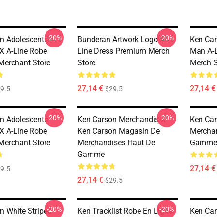
-20%
-20%
n Adolescents
Bunderan Artwork Logo A-
Ken Car
X A-Line Robe
Line Dress Premium Merch
Man A-L
erchant Store
Store
Merch S
27,14 €
27,14 €
9.5
$29.5
-20%
-20%
n Adolescents
Ken Carson Merchandis X
Ken Ca
X A-Line Robe
Ken Carson Magasin De
Merchan
erchant Store
Merchandises Haut De
Gamme
Gamme
27,14 €
9.5
27,14 €
$29.5
-20%
-20%
n White Striped
Ken Tracklist Robe En Ligne
Ken Car