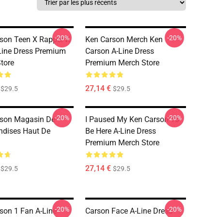
-20%
-20%
son Teen X Rapper X
Ken Carson Merch Ken
ine Dress Premium
Carson A-Line Dress
tore
Premium Merch Store
27,14 €
$29.5
$29.5
-20%
-20%
rson Magasin De
I Paused My Ken Carson To
dises Haut De
Be Here A-Line Dress
Premium Merch Store
27,14 €
$29.5
$29.5
-20%
-20%
son 1 Fan A-Line
Carson Face A-Line Dress