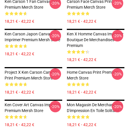
Ken Carson 1 Fan Canvas Print
Carson Face Canvas Print
-20%
-20%
Premium Merch Store
Premium Merch Store
18,21 € - 42,22 €
18,21 € - 42,22 €
Ken Carson Japon Canvas
Ken X Homme Canvas Imprimer
-20%
-20%
Imprimer Premium Mersh Store
Boutique De Merchandises
Premium
18,21 € - 42,22 €
18,21 € - 42,22 €
Project X Ken Carson Canvas
Home Canvas Print Premium
-20%
-20%
Print Premium Merch Store
Merch Store
18,21 € - 42,22 €
18,21 € - 42,22 €
Ken Cover Art Canvas Imprimer
Mon Magasin De Merchandises
-20%
-20%
Premium Mersh Store
D'impression En Toile Solitaire
18,21 € - 42,22 €
18,21 € - 42,22 €