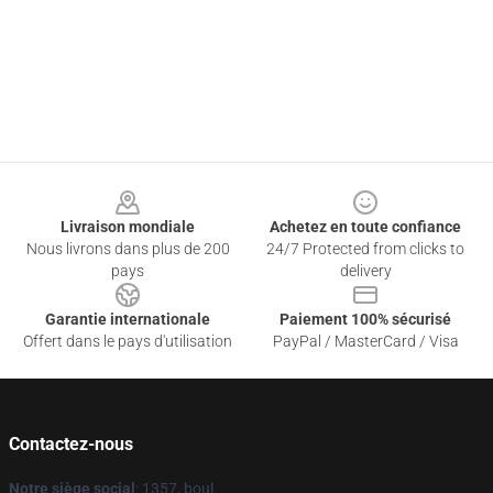
Footer
Livraison mondiale
Achetez en toute confiance
Nous livrons dans plus de 200
24/7 Protected from clicks to
pays
delivery
Garantie internationale
Paiement 100% sécurisé
Offert dans le pays d'utilisation
PayPal / MasterCard / Visa
Contactez-nous
Notre siège social
: 1357, boul.