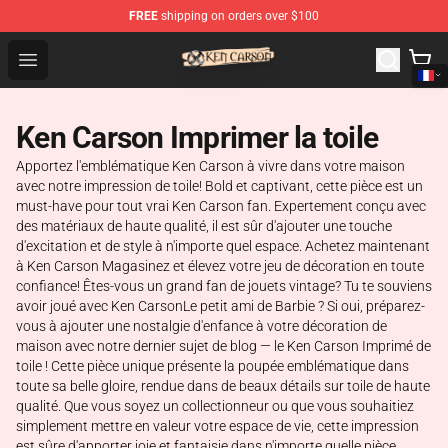
FREE
shipping on orders over $100
Ken Carson Shop - Official Ken Carson Merchandise Stor
Open menu
Ken Carson Imprimer la toile
Apportez l'emblématique Ken Carson à vivre dans votre maison
avec notre impression de toile! Bold et captivant, cette pièce est un
must-have pour tout vrai Ken Carson fan. Expertement conçu avec
des matériaux de haute qualité, il est sûr d'ajouter une touche
d'excitation et de style à n'importe quel espace. Achetez maintenant
à Ken Carson Magasinez et élevez votre jeu de décoration en toute
confiance! Êtes-vous un grand fan de jouets vintage? Tu te souviens
avoir joué avec Ken CarsonLe petit ami de Barbie ? Si oui, préparez-
vous à ajouter une nostalgie d'enfance à votre décoration de
maison avec notre dernier sujet de blog — le Ken Carson Imprimé de
toile ! Cette pièce unique présente la poupée emblématique dans
toute sa belle gloire, rendue dans de beaux détails sur toile de haute
qualité. Que vous soyez un collectionneur ou que vous souhaitiez
simplement mettre en valeur votre espace de vie, cette impression
est sûre d'apporter joie et fantaisie dans n'importe quelle pièce.