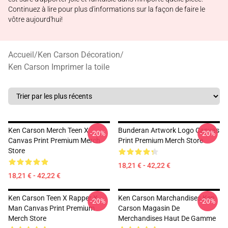
Continuez à lire pour plus d'informations sur la façon de faire le
vôtre aujourd'hui!
Accueil
/
Ken Carson Décoration
/
Ken Carson Imprimer la toile
Ken Carson Merch Teen X
Bunderan Artwork Logo Canvas
-20%
-20%
Canvas Print Premium Merch
Print Premium Merch Store
Store
18,21 € - 42,22 €
18,21 € - 42,22 €
Ken Carson Teen X Rapper X
Ken Carson Marchandises Ken
-20%
-20%
Man Canvas Print Premium
Carson Magasin De
Merch Store
Merchandises Haut De Gamme