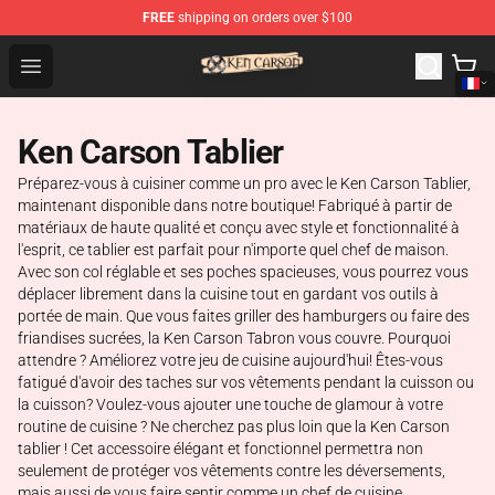
FREE
shipping on orders over $100
Ken Carson Shop - Official Ken Carson Merchandise Stor
Open menu
Ken Carson Tablier
Préparez-vous à cuisiner comme un pro avec le Ken Carson Tablier,
maintenant disponible dans notre boutique! Fabriqué à partir de
matériaux de haute qualité et conçu avec style et fonctionnalité à
l'esprit, ce tablier est parfait pour n'importe quel chef de maison.
Avec son col réglable et ses poches spacieuses, vous pourrez vous
déplacer librement dans la cuisine tout en gardant vos outils à
portée de main. Que vous faites griller des hamburgers ou faire des
friandises sucrées, la Ken Carson Tabron vous couvre. Pourquoi
attendre ? Améliorez votre jeu de cuisine aujourd'hui! Êtes-vous
fatigué d'avoir des taches sur vos vêtements pendant la cuisson ou
la cuisson? Voulez-vous ajouter une touche de glamour à votre
routine de cuisine ? Ne cherchez pas plus loin que la Ken Carson
tablier ! Cet accessoire élégant et fonctionnel permettra non
seulement de protéger vos vêtements contre les déversements,
mais aussi de vous faire sentir comme un chef de cuisine.