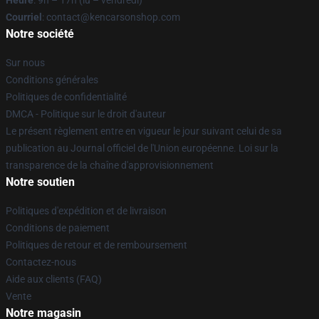
Heure
: 9h – 17h (lu – vendredi)
Courriel
: contact@kencarsonshop.com
Notre société
Sur nous
Conditions générales
Politiques de confidentialité
DMCA - Politique sur le droit d'auteur
Le présent règlement entre en vigueur le jour suivant celui de sa
publication au Journal officiel de l'Union européenne. Loi sur la
transparence de la chaîne d'approvisionnement
Notre soutien
Politiques d'expédition et de livraison
Conditions de paiement
Politiques de retour et de remboursement
Contactez-nous
Aide aux clients (FAQ)
Vente
Notre magasin