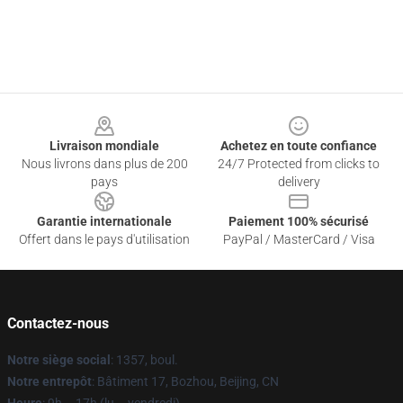
Footer
Livraison mondiale
Achetez en toute confiance
Nous livrons dans plus de 200
24/7 Protected from clicks to
pays
delivery
Garantie internationale
Paiement 100% sécurisé
Offert dans le pays d'utilisation
PayPal / MasterCard / Visa
Contactez-nous
Notre siège social
: 1357, boul.
Notre entrepôt
: Bâtiment 17, Bozhou, Beijing, CN