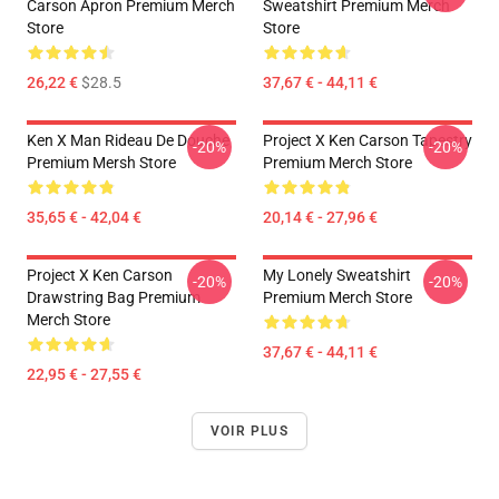
Carson Apron Premium Merch
Sweatshirt Premium Merch
Store
Store
26,22 €
$28.5
37,67 € - 44,11 €
Ken X Man Rideau De Douche
Project X Ken Carson Tapestry
-20%
-20%
Premium Mersh Store
Premium Merch Store
35,65 € - 42,04 €
20,14 € - 27,96 €
Project X Ken Carson
My Lonely Sweatshirt
-20%
-20%
Drawstring Bag Premium
Premium Merch Store
Merch Store
37,67 € - 44,11 €
22,95 € - 27,55 €
VOIR PLUS