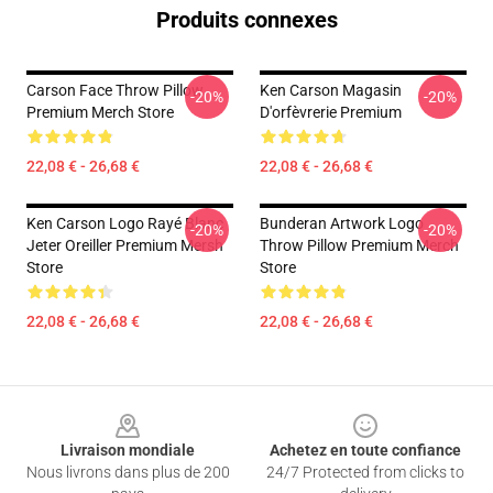
Produits connexes
Carson Face Throw Pillow
Ken Carson Magasin
-20%
-20%
Premium Merch Store
D'orfèvrerie Premium
22,08 € - 26,68 €
22,08 € - 26,68 €
Ken Carson Logo Rayé Blanc
Bunderan Artwork Logo
-20%
-20%
Jeter Oreiller Premium Mersh
Throw Pillow Premium Merch
Store
Store
22,08 € - 26,68 €
22,08 € - 26,68 €
Footer
Livraison mondiale
Achetez en toute confiance
Nous livrons dans plus de 200
24/7 Protected from clicks to