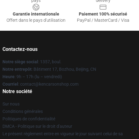
pays
delivery
Garantie internationale
Paiement 100% sécurisé
Offert dans le pays d'utilisation
PayPal / MasterCard / Visa
Contactez-nous
Notre siège social
: 1357, boul.
Notre entrepôt
: Bâtiment 17, Bozhou, Beijing, CN
Heure
: 9h – 17h (lu – vendredi)
Courriel
: contact@kencarsonshop.com
Notre société
Sur nous
Conditions générales
Politiques de confidentialité
DMCA - Politique sur le droit d'auteur
Le présent règlement entre en vigueur le jour suivant celui de sa