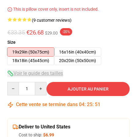
This is pillow cover only, insert is not included.
(9 customer reviews)
€33.35
€26.68
-20%
$29.00
Size
19x29in (50x75cm)
16x16in (40x40cm)
18x18in (45x45cm)
20x20in (50x50cm)
Voir le guide des tailles
Quantity
AJOUTER AU PANIER
Cette vente se termine dans
04
:
25
:
51
Deliver to United States
Cost to ship:
$6.99