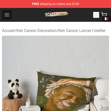
FREE
shipping on orders over $100
Ken Carson Shop - Official Ken Carson Merchandise Stor
Open menu
Accueil
/
Ken Carson Décoration
/
Ken Carson Lancer l'oreiller