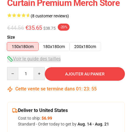
Curtain Premium Merch Store
(8 customer reviews)
€44.56
€35.65
-20%
$38.75
Size
150x180cm
180x180cm
200x180cm
Voir le guide des tailles
Quantity
AJOUTER AU PANIER
Cette vente se termine dans
01
:
23
:
54
Deliver to United States
Cost to ship:
$6.99
Standard - Order today to get by
Aug. 14 - Aug. 21