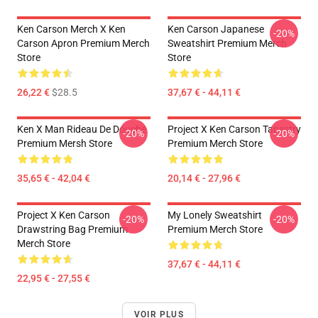
Ken Carson Merch X Ken
Ken Carson Japanese
-20%
Carson Apron Premium Merch
Sweatshirt Premium Merch
Store
Store
26,22 €
$28.5
37,67 € - 44,11 €
Ken X Man Rideau De Douche
Project X Ken Carson Tapestry
-20%
-20%
Premium Mersh Store
Premium Merch Store
35,65 € - 42,04 €
20,14 € - 27,96 €
Project X Ken Carson
My Lonely Sweatshirt
-20%
-20%
Drawstring Bag Premium
Premium Merch Store
Merch Store
37,67 € - 44,11 €
22,95 € - 27,55 €
VOIR PLUS