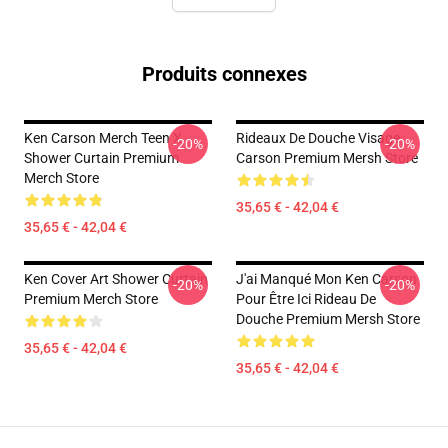
Produits connexes
Ken Carson Merch Teen X
Rideaux De Douche Visage
-20%
-20%
Shower Curtain Premium
Carson Premium Mersh Store
Merch Store
35,65 € - 42,04 €
35,65 € - 42,04 €
Ken Cover Art Shower Curtain
J'ai Manqué Mon Ken Carson
-20%
-20%
Premium Merch Store
Pour Être Ici Rideau De
Douche Premium Mersh Store
35,65 € - 42,04 €
35,65 € - 42,04 €
Footer