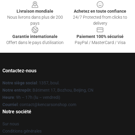
Livraison mondiale
Achetez en toute confiance
Nous livrons dans plus de 200
24/7 Protected from clicks to
pays
delivery
Garantie internationale
Paiement 100% sécurisé
Offert dans le pays d'utilisation
PayPal / MasterCard / Visa
Contactez-nous
Notre siège social
: 1357, boul.
Notre entrepôt
: Bâtiment 17, Bozhou, Beijing, CN
Heure
: 9h – 17h (lu – vendredi)
Courriel
: contact@kencarsonshop.com
Notre société
Sur nous
Conditions générales