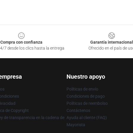
Compra con confianza
Garantía internacional
4/7 desde los clics hasta la entrega
Ofrecido en el país de us
 empresa
Nuestro apoyo
ros
Políticas de envío
ondiciones
Condiciones de pago
rivacidad
Políticas de reembolso
ica de Copyright
Contáctenos
y de transparencia en la cadena de
Ayuda al cliente (FAQ)
Mayorista