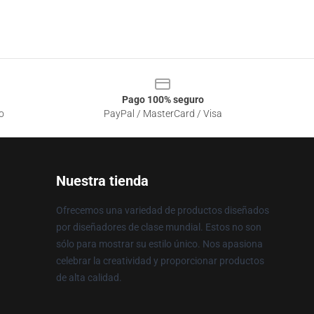
Pago 100% seguro
o
PayPal / MasterCard / Visa
Nuestra tienda
Ofrecemos una variedad de productos diseñados
por diseñadores de clase mundial. Estos no son
sólo para mostrar su estilo único. Nos apasiona
celebrar la creatividad y proporcionar productos
de alta calidad.