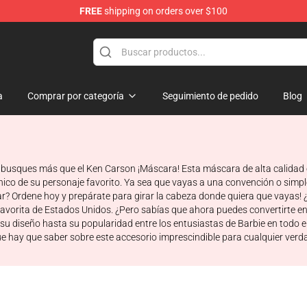
FREE
shipping on orders over $100
ore
a
Comprar por categoría
Seguimiento de pedido
Blog
usques más que el Ken Carson ¡Máscara! Esta máscara de alta calidad e
ico de su personaje favorito. Ya sea que vayas a una convención o simple
ar? Ordene hoy y prepárate para girar la cabeza donde quiera que vayas! 
avorita de Estados Unidos. ¿Pero sabías que ahora puedes convertirte en
su diseño hasta su popularidad entre los entusiastas de Barbie en todo e
ue hay que saber sobre este accesorio imprescindible para cualquier verd