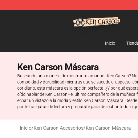
Ken Carson Shop - Official Ken Carson Merchandise St
Inicio
Tiend
Ken Carson Máscara
Buscando una manera de mostrar tu amor por Ken Carson? No b
comodidad y durabilidad mientras que se sacude el aspecto icón
cotidiano, esta máscara es la opción perfecta. ¿Y por qué esper
oído hablar de Ken Carson - el último compañero de la muñeca f
echar un vistazo a la moda y estilo Ken Carson Máscara. Desde 
ponte tus gafas de lectura y prepárate para descubrir todo lo q
Inicio
/
Ken Carson Accesorios
/
Ken Carson Máscara