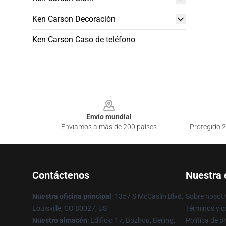
Ken Carson Decoración
Ken Carson Caso de teléfono
Footer
Envío mundial
Enviamos a más de 200 países
Protegido 2
Contáctenos
Nuestra
Nuestra oficina principal
: 1357 S McCaslin Blvd,
Sobre nosot
Louisville, CO 80027, US
Términos y c
Nuestro almacén
: Edificio 17, Bozhou, Beijing,
Política de p