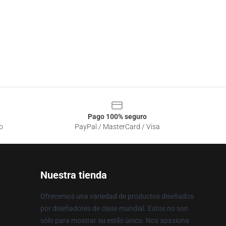
Pago 100% seguro
o
PayPal / MasterCard / Visa
Nuestra tienda
Ofrecemos una variedad de productos diseñados
por diseñadores de clase mundial. Estos no son
sólo para mostrar su estilo único. Nos apasiona