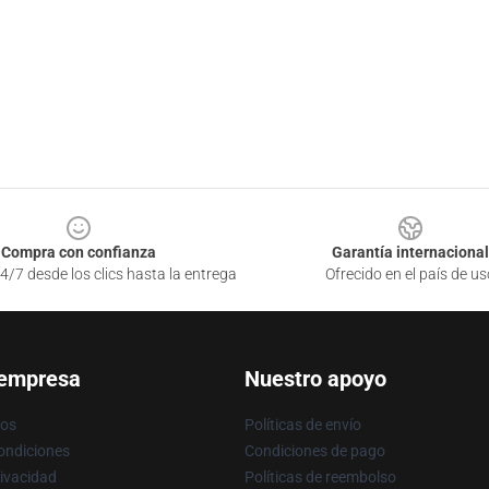
Compra con confianza
Garantía internacional
4/7 desde los clics hasta la entrega
Ofrecido en el país de us
 empresa
Nuestro apoyo
ros
Políticas de envío
ondiciones
Condiciones de pago
rivacidad
Políticas de reembolso