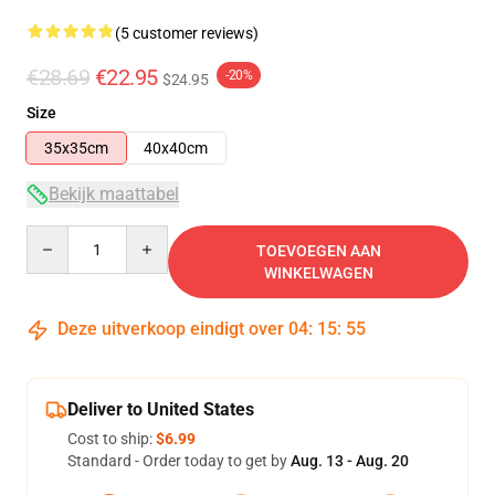
(5 customer reviews)
€28.69
€22.95
-20%
$24.95
Size
35x35cm
40x40cm
Bekijk maattabel
Quantity
TOEVOEGEN AAN
WINKELWAGEN
Deze uitverkoop eindigt over
04
:
15
:
54
Deliver to United States
Cost to ship:
$6.99
Standard - Order today to get by
Aug. 13 - Aug. 20