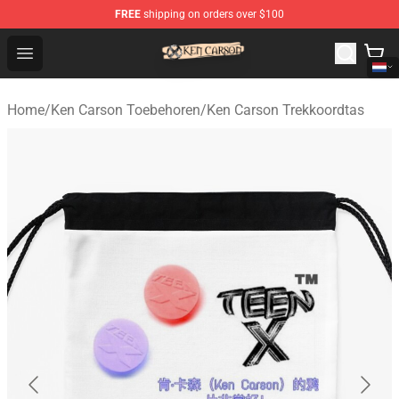
FREE
shipping on orders over $100
Ken Carson Shop - Official Ken Carson Merchandise Stor
Open menu
Home
/
Ken Carson Toebehoren
/
Ken Carson Trekkoordtas