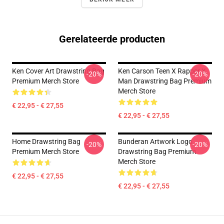
Gerelateerde producten
Ken Cover Art Drawstring Bag
Ken Carson Teen X Rapper X
-20%
-20%
Premium Merch Store
Man Drawstring Bag Premium
Merch Store
€ 22,95 - € 27,55
€ 22,95 - € 27,55
Home Drawstring Bag
Bunderan Artwork Logo
-20%
-20%
Premium Merch Store
Drawstring Bag Premium
Merch Store
€ 22,95 - € 27,55
€ 22,95 - € 27,55
Footer