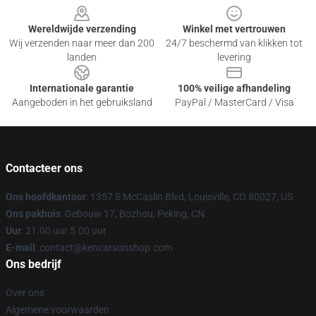
Wereldwijde verzending
Winkel met vertrouwen
Wij verzenden naar meer dan 200
24/7 beschermd van klikken tot
landen
levering
Internationale garantie
100% veilige afhandeling
Aangeboden in het gebruiksland
PayPal / MasterCard / Visa
Contacteer ons
Ons hoofdkantoor
: 1357 S McCaslin Blvd, Louisville, CO 80027, US
Ons pakhuis
: Gebouw 17, Bozhou, Peking, CN
Uur
: 21.00 uur 5.00 uur
E-mail
: contact@kencarsonshop.com
Ons bedrijf
Over ons
Algemene voorwaarden