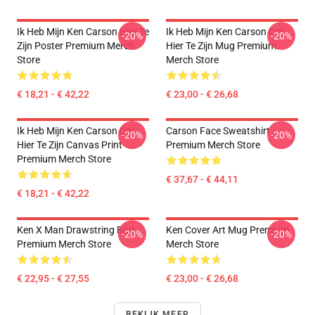
Ik Heb Mijn Ken Carson Hier Te
Ik Heb Mijn Ken Carson Om
-20%
-20%
Zijn Poster Premium Merch
Hier Te Zijn Mug Premium
Store
Merch Store
€ 18,21 - € 42,22
€ 23,00 - € 26,68
Ik Heb Mijn Ken Carson Om
Carson Face Sweatshirt
-20%
-20%
Hier Te Zijn Canvas Print
Premium Merch Store
Premium Merch Store
€ 37,67 - € 44,11
€ 18,21 - € 42,22
Ken X Man Drawstring Bag
Ken Cover Art Mug Premium
-20%
-20%
Premium Merch Store
Merch Store
€ 22,95 - € 27,55
€ 23,00 - € 26,68
BEKIJK MEER