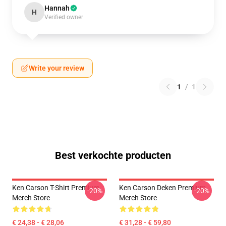
Hannah
H
Verified owner
Write your review
1
/
1
Best verkochte producten
Ken Carson T-Shirt Premium
Ken Carson Deken Premium
-20%
-20%
Merch Store
Merch Store
€ 24,38 - € 28,06
€ 31,28 - € 59,80