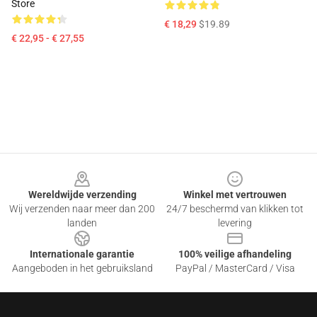
Store
€ 18,29
$19.89
€ 22,95 - € 27,55
Footer
Wereldwijde verzending
Winkel met vertrouwen
Wij verzenden naar meer dan 200
24/7 beschermd van klikken tot
landen
levering
Internationale garantie
100% veilige afhandeling
Aangeboden in het gebruiksland
PayPal / MasterCard / Visa