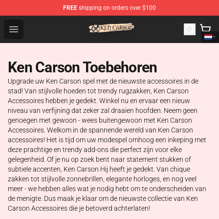
FREE
shipping on orders over $100
Ken Carson Shop - Official Ken Carson Merchandise Stor
Open menu
Ken Carson Toebehoren
Upgrade uw Ken Carson spel met de nieuwste accessoires in de
stad! Van stijlvolle hoeden tot trendy rugzakken, Ken Carson
Accessoires hebben je gedekt. Winkel nu en ervaar een nieuw
niveau van verfijning dat zeker zal draaien hoofden. Neem geen
genoegen met gewoon - wees buitengewoon met Ken Carson
Accessoires. Welkom in de spannende wereld van Ken Carson
accessoires! Het is tijd om uw modespel omhoog een inkeping met
deze prachtige en trendy add-ons die perfect zijn voor elke
gelegenheid. Of je nu op zoek bent naar statement stukken of
subtiele accenten, Ken Carson Hij heeft je gedekt. Van chique
zakken tot stijlvolle zonnebrillen, elegante horloges, en nog veel
meer - we hebben alles wat je nodig hebt om te onderscheiden van
de menigte. Dus maak je klaar om de nieuwste collectie van Ken
Carson Accessoires die je betoverd achterlaten!