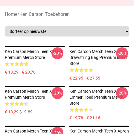
Home
/
Ken Carson Toebehoren
Ken Carson Merch Teen X Mask
Ken Carson Merch Teen X
-20%
-20%
Premium Merch Store
Drawstring Bag Premium Merch
Store
€ 18,29 - € 20,70
€ 22,95 - € 27,55
Ken Carson Merch Teen X Sock
Ken Carson Merch Teen X
-20%
-20%
Premium Merch Store
Emmer Hoed Premium Merch
Store
€ 18,29
$19.89
€ 19,78 - € 21,16
Ken Carson Merch Teen X Cap
Ken Carson Merch Teen X Apron
-20%