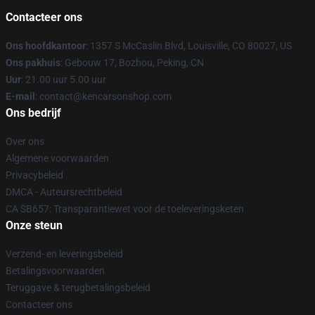
Contacteer ons
Ons hoofdkantoor
: 1357 S McCaslin Blvd, Louisville, CO 80027, US
Ons pakhuis
: Gebouw 17, Bozhou, Peking, CN
Uur
: 21.00 uur 5.00 uur
E-mail
: contact@kencarsonshop.com
Ons bedrijf
Over ons
Algemene voorwaarden
Privacybeleid
DMCA - Auteursrechtbeleid
CA SB657: Transparantiewet voor de toeleveringsketen
Onze steun
Verzend- en leveringsbeleid
Betalingsvoorwaarden
Teruggave & terugbetalingsbeleid
Contacteer ons