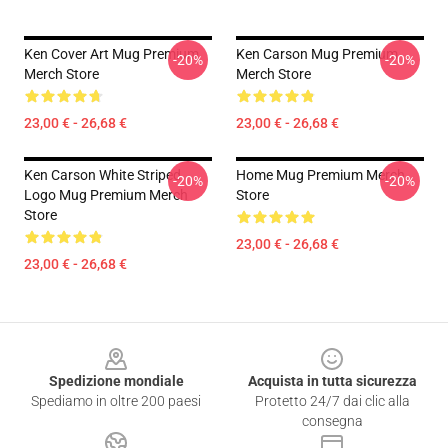
Ken Cover Art Mug Premium
Ken Carson Mug Premium
-20%
-20%
Merch Store
Merch Store
23,00 € - 26,68 €
23,00 € - 26,68 €
Ken Carson White Striped
Home Mug Premium Merch
-20%
-20%
Logo Mug Premium Merch
Store
Store
23,00 € - 26,68 €
23,00 € - 26,68 €
Footer
Spedizione mondiale
Acquista in tutta sicurezza
Spediamo in oltre 200 paesi
Protetto 24/7 dai clic alla
consegna