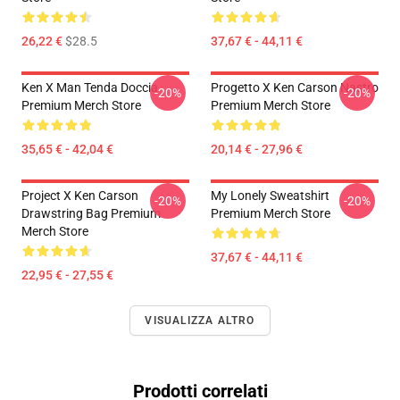
26,22 €
$28.5
37,67 € - 44,11 €
Ken X Man Tenda Doccia
Progetto X Ken Carson Nastro
-20%
-20%
Premium Merch Store
Premium Merch Store
35,65 € - 42,04 €
20,14 € - 27,96 €
Project X Ken Carson
My Lonely Sweatshirt
-20%
-20%
Drawstring Bag Premium
Premium Merch Store
Merch Store
37,67 € - 44,11 €
22,95 € - 27,55 €
VISUALIZZA ALTRO
Prodotti correlati