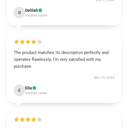
Dec 2, 2024
Delilah
D
Verified owner
The product matches its description perfectly and
operates flawlessly; I’m very satisfied with my
purchase.
Nov 10, 2024
Ella
E
Verified owner