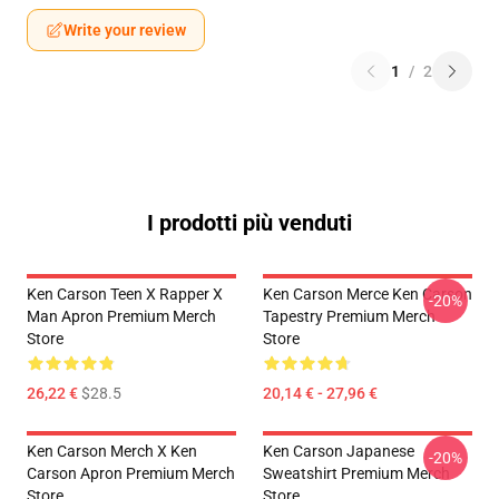
Write your review
1
/
2
I prodotti più venduti
Ken Carson Teen X Rapper X
Ken Carson Merce Ken Carson
-20%
Man Apron Premium Merch
Tapestry Premium Merch
Store
Store
26,22 €
$28.5
20,14 € - 27,96 €
Ken Carson Merch X Ken
Ken Carson Japanese
-20%
Carson Apron Premium Merch
Sweatshirt Premium Merch
Store
Store