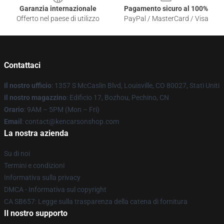
Garanzia internazionale
Pagamento sicuro al 100%
Offerto nel paese di utilizzo
PayPal / MasterCard / Visa
Contattaci
Il nostro ufficio
: 1357 S McCaslin Blvd, Louisville, CO 80027, Stati Uniti
Il nostro magazzino
: Edificio 17, Bozhou, Pechino, CN
Orario
: 9AM – 5PM (Mon – Fri)
Email
: contact@kencarsonshop.com
La nostra azienda
Su di noi
Termini e condizioni
Informativa sulla privacy
DMCA - Informativa sul copyright
CA SB657: Legge sulla trasparenza della catena di fornitura
Il nostro supporto