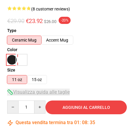
(8 customer reviews)
€29.90
€23.92
-20%
$26.00
Type
Ceramic Mug
Accent Mug
Color
Size
11 oz
15 oz
Visualizza guida alle taglie
Quantity
AGGIUNGI AL CARRELLO
Questa vendita termina tra
01
:
08
:
34