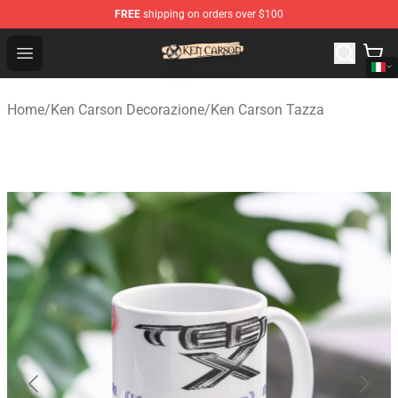
FREE
shipping on orders over $100
Ken Carson Shop - Official Ken Carson Merchandise Stor
Open menu
Home
/
Ken Carson Decorazione
/
Ken Carson Tazza