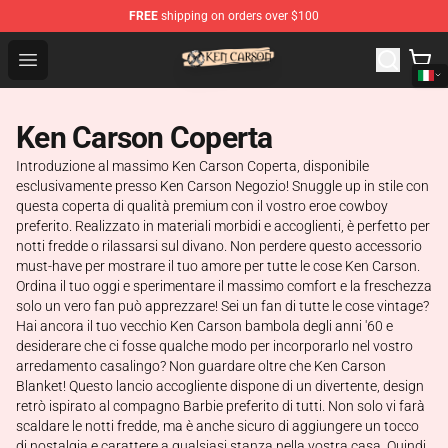
FREE
shipping on orders over $100
Ken Carson Shop - Official Ken Carson Merchandise Stor
Open menu
Ken Carson Coperta
Introduzione al massimo Ken Carson Coperta, disponibile
esclusivamente presso Ken Carson Negozio! Snuggle up in stile con
questa coperta di qualità premium con il vostro eroe cowboy
preferito. Realizzato in materiali morbidi e accoglienti, è perfetto per
notti fredde o rilassarsi sul divano. Non perdere questo accessorio
must-have per mostrare il tuo amore per tutte le cose Ken Carson.
Ordina il tuo oggi e sperimentare il massimo comfort e la freschezza
solo un vero fan può apprezzare! Sei un fan di tutte le cose vintage?
Hai ancora il tuo vecchio Ken Carson bambola degli anni '60 e
desiderare che ci fosse qualche modo per incorporarlo nel vostro
arredamento casalingo? Non guardare oltre che Ken Carson
Blanket! Questo lancio accogliente dispone di un divertente, design
retrò ispirato al compagno Barbie preferito di tutti. Non solo vi farà
scaldare le notti fredde, ma è anche sicuro di aggiungere un tocco
di nostalgia e carattere a qualsiasi stanza nella vostra casa. Quindi