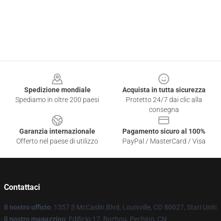
Footer
Spedizione mondiale
Acquista in tutta sicurezza
Spediamo in oltre 200 paesi
Protetto 24/7 dai clic alla
consegna
Garanzia internazionale
Pagamento sicuro al 100%
Offerto nel paese di utilizzo
PayPal / MasterCard / Visa
Contattaci
Il nostro ufficio
: 1357 S McCaslin Blvd, Louisville, CO 80027, Stati Uniti
Il nostro magazzino
: Edificio 17, Bozhou, Pechino, CN