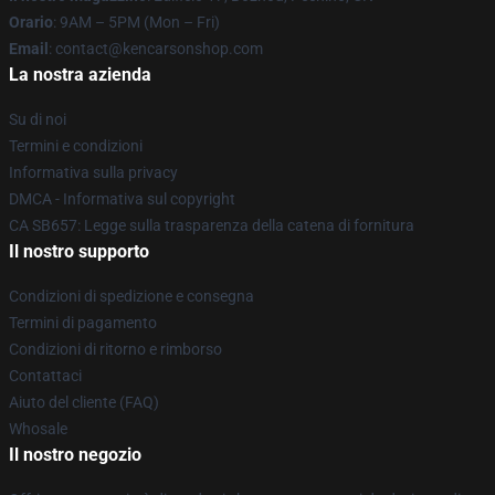
Orario
: 9AM – 5PM (Mon – Fri)
Email
: contact@kencarsonshop.com
La nostra azienda
Su di noi
Termini e condizioni
Informativa sulla privacy
DMCA - Informativa sul copyright
CA SB657: Legge sulla trasparenza della catena di fornitura
Il nostro supporto
Condizioni di spedizione e consegna
Termini di pagamento
Condizioni di ritorno e rimborso
Contattaci
Aiuto del cliente (FAQ)
Whosale
Il nostro negozio