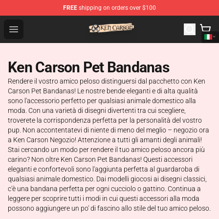
FREE
shipping on orders over $100
Ken Carson Shop - Official Ken Carson Merchandise Stor
Open menu
Ken Carson Pet Bandanas
Rendere il vostro amico peloso distinguersi dal pacchetto con Ken
Carson Pet Bandanas! Le nostre bende eleganti e di alta qualità
sono l'accessorio perfetto per qualsiasi animale domestico alla
moda. Con una varietà di disegni divertenti tra cui scegliere,
troverete la corrispondenza perfetta per la personalità del vostro
pup. Non accontentatevi di niente di meno del meglio – negozio ora
a Ken Carson Negozio! Attenzione a tutti gli amanti degli animali!
Stai cercando un modo per rendere il tuo amico peloso ancora più
carino? Non oltre Ken Carson Pet Bandanas! Questi accessori
eleganti e confortevoli sono l'aggiunta perfetta al guardaroba di
qualsiasi animale domestico. Dai modelli giocosi ai disegni classici,
c'è una bandana perfetta per ogni cucciolo o gattino. Continua a
leggere per scoprire tutti i modi in cui questi accessori alla moda
possono aggiungere un po' di fascino allo stile del tuo amico peloso.