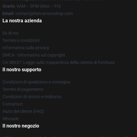
Orario
: 9AM – 5PM (Mon – Fri)
Email
: contact@kencarsonshop.com
La nostra azienda
Su di noi
Termini e condizioni
Informativa sulla privacy
DMCA - Informativa sul copyright
CA SB657: Legge sulla trasparenza della catena di fornitura
Il nostro supporto
Condizioni di spedizione e consegna
Termini di pagamento
Condizioni di ritorno e rimborso
Contattaci
Aiuto del cliente (FAQ)
Whosale
Il nostro negozio