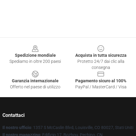
Footer
Spedizione mondiale
Acquista in tutta sicurezza
Spediamo in oltre 200 paesi
Protetto 24/7 dai clic alla
consegna
Garanzia internazionale
Pagamento sicuro al 100%
Offerto nel paese di utilizzo
PayPal / MasterCard / Visa
Contattaci
Il nostro ufficio
: 1357 S McCaslin Blvd, Louisville, CO 80027, Stati Uniti
Il nostro magazzino
: Edificio 17, Bozhou, Pechino, CN