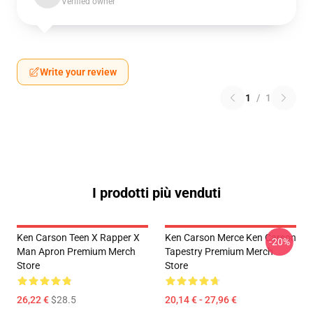
Verified owner
Write your review
1
/
1
I prodotti più venduti
Ken Carson Teen X Rapper X
Ken Carson Merce Ken Carson
-20%
Man Apron Premium Merch
Tapestry Premium Merch
Store
Store
26,22 €
$28.5
20,14 € - 27,96 €