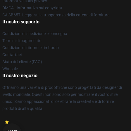
Informativa sulla privacy
DMCA - Informativa sul copyright
CA SB657: Legge sulla trasparenza della catena di fornitura
Il nostro supporto
Condizioni di spedizione e consegna
Termini di pagamento
Condizioni di ritorno e rimborso
Contattaci
Aiuto del cliente (FAQ)
Whosale
Il nostro negozio
Offriamo una varietà di prodotti che sono progettati da designer di
livello mondiale. Questi non sono solo per mostrare il vostro stile
unico. Siamo appassionati di celebrare la creatività e di fornire
prodotti di alta qualità.