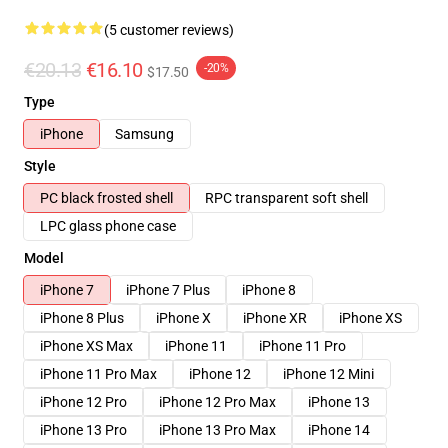
(5 customer reviews)
€20.13
€16.10
-20%
$17.50
Type
iPhone
Samsung
Style
PC black frosted shell
RPC transparent soft shell
LPC glass phone case
Model
iPhone 7
iPhone 7 Plus
iPhone 8
iPhone 8 Plus
iPhone X
iPhone XR
iPhone XS
iPhone XS Max
iPhone 11
iPhone 11 Pro
iPhone 11 Pro Max
iPhone 12
iPhone 12 Mini
iPhone 12 Pro
iPhone 12 Pro Max
iPhone 13
iPhone 13 Pro
iPhone 13 Pro Max
iPhone 14