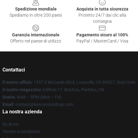
Spedizione mondiale
Acquista in tutta sicurezza
Spediamo in oltre 200 paesi
Protetto 24/7 dai clic alla
consegna
Garanzia internazionale
Pagamento sicuro al 100%
Offerto nel paese di utilizzo
PayPal / MasterCard / Visa
Contattaci
Il nostro ufficio
: 1357 S McCaslin Blvd, Louisville, CO 80027, Stati Uniti
Il nostro magazzino
: Edificio 17, Bozhou, Pechino, CN
Orario
: 9AM – 5PM (Mon – Fri)
Email
: contact@kencarsonshop.com
La nostra azienda
Su di noi
Termini e condizioni