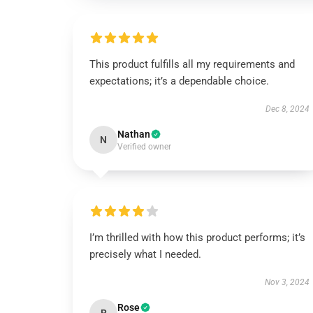
This product fulfills all my requirements and
expectations; it’s a dependable choice.
Dec 8, 2024
Nathan
N
Verified owner
I’m thrilled with how this product performs; it’s
precisely what I needed.
Nov 3, 2024
Rose