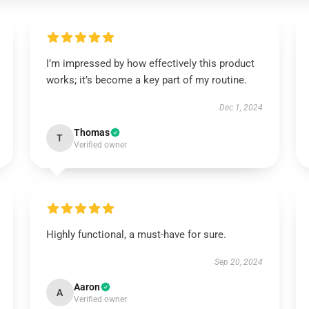
I’m impressed by how effectively this product
works; it’s become a key part of my routine.
Dec 1, 2024
Thomas
T
Verified owner
Highly functional, a must-have for sure.
Sep 20, 2024
Aaron
A
Verified owner