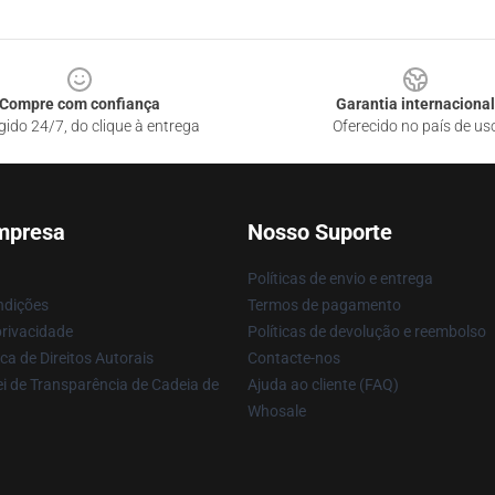
Compre com confiança
Garantia internacional
gido 24/7, do clique à entrega
Oferecido no país de us
mpresa
Nosso Suporte
Políticas de envio e entrega
ndições
Termos de pagamento
privacidade
Políticas de devolução e reembolso
ca de Direitos Autorais
Contacte-nos
i de Transparência de Cadeia de
Ajuda ao cliente (FAQ)
Whosale