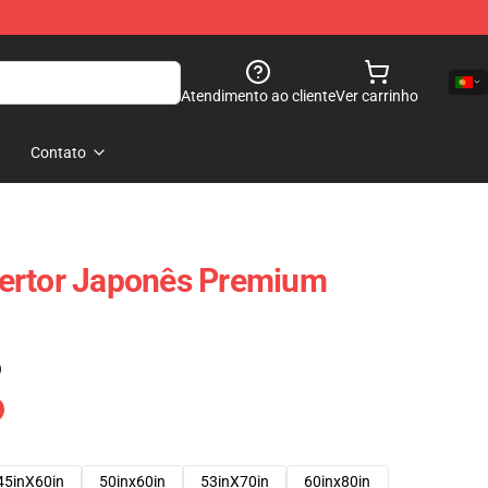
Atendimento ao cliente
Ver carrinho
Contato
ertor Japonês Premium
)
45inX60in
50inx60in
53inX70in
60inx80in