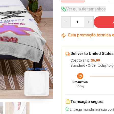
Ver guia de tamanhos
Quantity
Esta promoção termina
Deliver to United States
Cost to ship:
$6.99
Standard - Order today to g
blank template
Production
Today
Transação segura
Entrega mundial na sua por