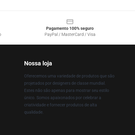
Pagamento 100% seguro
o
PayPal / MasterCard / Visa
Nossa loja
Oferecemos uma variedade de produtos que são
projetados por designers de classe mundial.
Estes não são apenas para mostrar seu estilo
único. Somos apaixonados por celebrar a
criatividade e fornecer produtos de alta
qualidade.