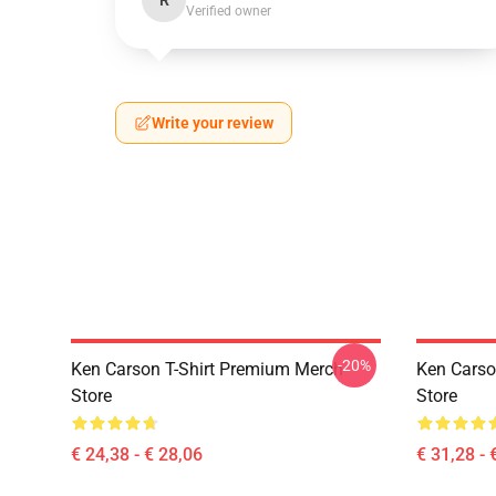
R
Verified owner
Write your review
-20%
Ken Carson T-Shirt Premium Merch
Ken Carso
Store
Store
€ 24,38 - € 28,06
€ 31,28 - 