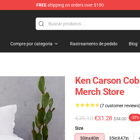
FREE
shipping on orders over $100
ore
Compre por categoria
Rastreamento de pedido
Blog
Ken Carson Cob
Merch Store
(7 customer reviews
€39.10
€31.28
-20%
$34.00
Size
30inx40in
35inX47in