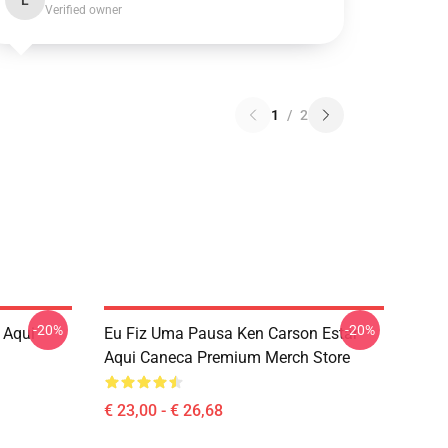
L
Verified owner
1
/
2
-20%
-20%
 Aqui
Eu Fiz Uma Pausa Ken Carson Estar
Aqui Caneca Premium Merch Store
€ 23,00 - € 26,68