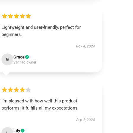
Lightweight and user-friendly, perfect for
beginners.
Nov 4, 2024
Grace
G
Verified owner
I’m pleased with how well this product
performs; it fulfills all my expectations.
Sep 2, 2024
Lily