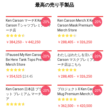
最高の売り手製品
Ken Carson マーチX Ken
Ken Carson Merch X Ken
-20%
-20%
Carson Tシャツプレミアムマ
Carson Mask Premium
ーチ店
Merch Store
￥384,250 - ￥442,250
￥288,405 - ￥326,250
I Paused My Ken Carson To
わたしはわたしを注いで Ken
-20%
-20%
Be Here Tank Tops Premium
Carson マスクプレミアムマ
Merch Store
ーチ店はこちら
￥354,525
$24.45
￥288,405 - ￥326,250
Ken Carson 日本語 ブランケ
プロジェクトX Ken Carson
-20%
-20%
ット プレミアム マーチ スト
Mug Premium Merchストア
ア
￥362,500 - ￥420,500