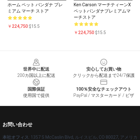
ホーム ペット バンダナ プレ
Ken Carson マーチティーンX
ミアム マーチ ストア
ペットバンダナプレミアムマ
ーチストア
￥224,750
$15.5
￥224,750
$15.5
Footer
世界中に配送
安心してお買い物
200カ国以上に配送
クリックから配送まで24/7保護
国際保証
100％安全なチェックアウト
使用国で提供
PayPal / マスターカード / ビザ
お問い合わせ
本社オフィス
: 1357 S McCaslin Blvd, ルイスビル, CO 80027, アメリカ