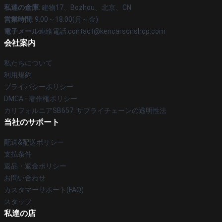
私達の倉庫
: 建物17、Bozhou、北京、CN
営業時間
: 9:00～18:00(月～金)
電子メール
連絡電話:contact@kencarsonshop.com
会社案内
私たちについて
利用規約
プライバシーポリシー
DMCA - 著作権ポリシー
カリフォルニアSB657: サプライチェーンの透明性法
当社のサポート
配送&配送ポリシー
支払条件
返品・返金ポリシー
お問い合わせ
カスタマーサポート(FAQ)
スタッフ
私達の店