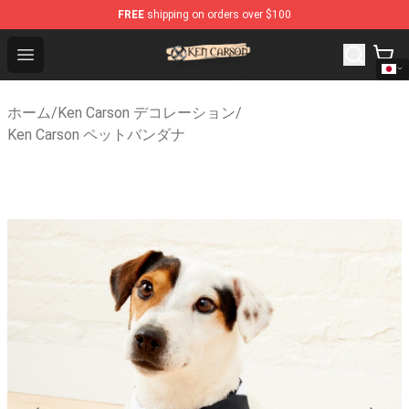
FREE
shipping on orders over $100
Ken Carson Shop - Official Ken Carson Merchandise Stor
Open menu
ホーム
/
Ken Carson デコレーション
/
Ken Carson ペットバンダナ