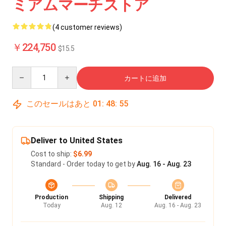
ミアムマーチストア
(4 customer reviews)
￥224,750
$15.5
Quantity
カートに追加
このセールはあと
01
:
48
:
54
Deliver to United States
Cost to ship:
$6.99
Standard - Order today to get by
Aug. 16 - Aug. 23
Production
Shipping
Delivered
Today
Aug. 12
Aug. 16 - Aug. 23