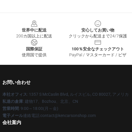
Footer
世界中に配送
安心してお買い物
200カ国以上に配送
クリックから配送まで24/7保護
国際保証
100％安全なチェックアウト
使用国で提供
PayPal / マスターカード / ビザ
お問い合わせ
本社オフィス
: 1357 S McCaslin Blvd, ルイスビル, CO 80027, アメリカ
私達の倉庫
: 建物17、Bozhou、北京、CN
営業時間
: 9:00～18:00(月～金)
電子メール
連絡電話:contact@kencarsonshop.com
会社案内