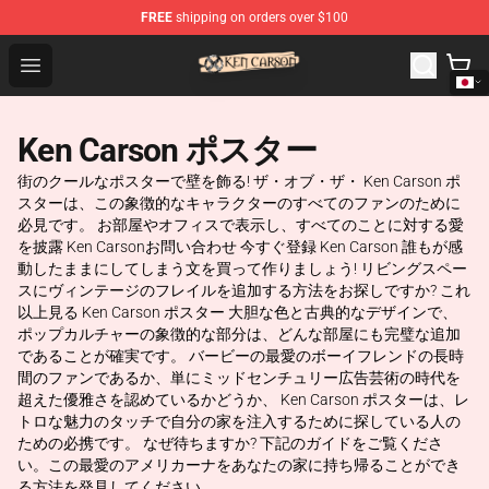
FREE
shipping on orders over $100
Ken Carson Shop - Official Ken Carson Merchandise Stor
Open menu
Ken Carson ポスター
街のクールなポスターで壁を飾る! ザ・オブ・ザ・ Ken Carson ポ
スターは、この象徴的なキャラクターのすべてのファンのために
必見です。 お部屋やオフィスで表示し、すべてのことに対する愛
を披露 Ken Carsonお問い合わせ 今すぐ登録 Ken Carson 誰もが感
動したままにしてしまう文を買って作りましょう! リビングスペー
スにヴィンテージのフレイルを追加する方法をお探しですか? これ
以上見る Ken Carson ポスター 大胆な色と古典的なデザインで、
ポップカルチャーの象徴的な部分は、どんな部屋にも完璧な追加
であることが確実です。 バービーの最愛のボーイフレンドの長時
間のファンであるか、単にミッドセンチュリー広告芸術の時代を
超えた優雅さを認めているかどうか、 Ken Carson ポスターは、レ
トロな魅力のタッチで自分の家を注入するために探している人の
ための必携です。 なぜ待ちますか? 下記のガイドをご覧くださ
い。この最愛のアメリカーナをあなたの家に持ち帰ることができ
る方法を発見してください。