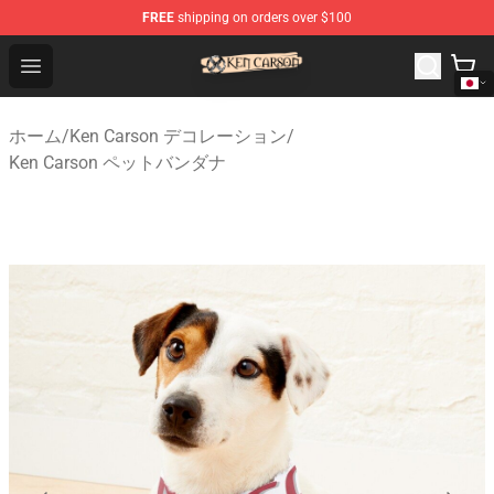
FREE
shipping on orders over $100
Ken Carson Shop - Official Ken Carson Merchandise Stor
Open menu
ホーム
/
Ken Carson デコレーション
/
Ken Carson ペットバンダナ