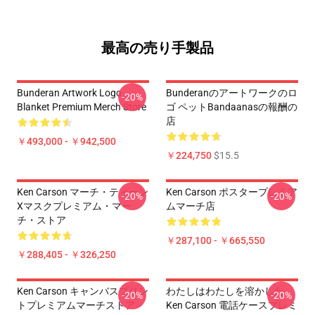
最高の売り手製品
Bunderan Artwork Logo
Bunderanのアートワークのロ
-20%
Blanket Premium Merch Store
ゴ ペットBandaanasの報酬の
店
￥493,000 - ￥942,500
￥224,750
$15.5
Ken Carson マーチ・ティーン
Ken Carson ポスタープレミア
-20%
-20%
Xマスクプレミアム・マー
ムマーチ店
チ・ストア
￥287,100 - ￥665,550
￥288,405 - ￥326,250
Ken Carson キャンバスプリン
わたしはわたしを溶かした
-20%
-20%
トプレミアムマーチストア
Ken Carson 電話ケースプレミ