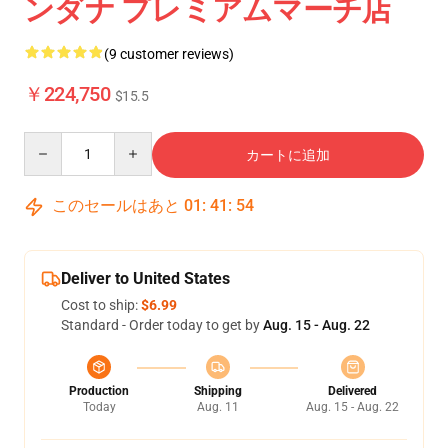
ンダナ プレミアムマーチ店
(9 customer reviews)
￥224,750
$15.5
Quantity
カートに追加
このセールはあと
01
:
41
:
54
Deliver to United States
Cost to ship:
$6.99
Standard - Order today to get by
Aug. 15 - Aug. 22
Production
Shipping
Delivered
Today
Aug. 11
Aug. 15 - Aug. 22