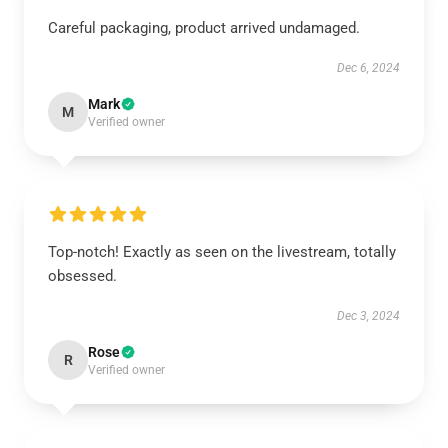
Careful packaging, product arrived undamaged.
Dec 6, 2024
Mark
M
Verified owner
Top-notch! Exactly as seen on the livestream, totally
obsessed.
Dec 3, 2024
Rose
R
Verified owner