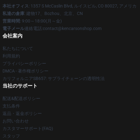
本社オフィス
: 1357 S McCaslin Blvd, ルイスビル, CO 80027, アメリカ
私達の倉庫
: 建物17、Bozhou、北京、CN
営業時間
: 9:00～18:00(月～金)
電子メール
連絡電話:contact@kencarsonshop.com
会社案内
私たちについて
利用規約
プライバシーポリシー
DMCA - 著作権ポリシー
カリフォルニアSB657: サプライチェーンの透明性法
当社のサポート
配送&配送ポリシー
支払条件
返品・返金ポリシー
お問い合わせ
カスタマーサポート(FAQ)
スタッフ