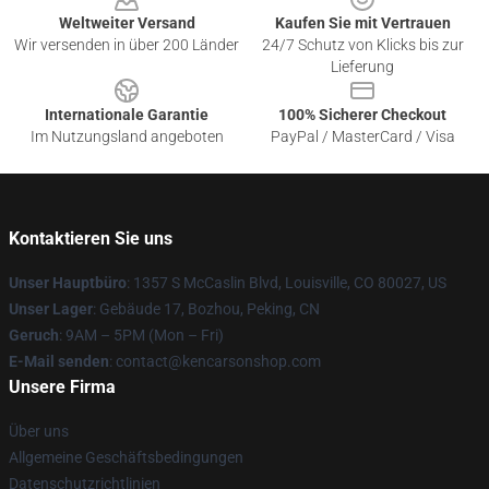
Weltweiter Versand
Kaufen Sie mit Vertrauen
Wir versenden in über 200 Länder
24/7 Schutz von Klicks bis zur
Lieferung
Internationale Garantie
100% Sicherer Checkout
Im Nutzungsland angeboten
PayPal / MasterCard / Visa
Kontaktieren Sie uns
Unser Hauptbüro
: 1357 S McCaslin Blvd, Louisville, CO 80027, US
Unser Lager
: Gebäude 17, Bozhou, Peking, CN
Geruch
: 9AM – 5PM (Mon – Fri)
E-Mail senden
: contact@kencarsonshop.com
Unsere Firma
Über uns
Allgemeine Geschäftsbedingungen
Datenschutzrichtlinien