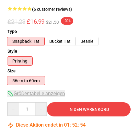
(6 customer reviews)
£21.23
£16.99
-20%
$21.50
Type
Snapback Hat
Bucket Hat
Beanie
Style
Printing
Size
56cm to 60cm
Größentabelle anzeigen
Quantity
IN DEN WARENKORB
Diese Aktion endet in
01
:
52
:
53