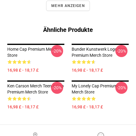
MEHR ANZEIGEN
Ähnliche Produkte
Home Cap Premium Merch
Bunder Kunstwerk Logo Cap
-20%
-20%
Store
Premium Merch Store
16,98 £ - 18,17 £
16,98 £ - 18,17 £
Ken Carson Merch Teen X Cap
My Lonely Cap Premium
-20%
-20%
Premium Merch Store
Merch Store
16,98 £ - 18,17 £
16,98 £ - 18,17 £
Footer