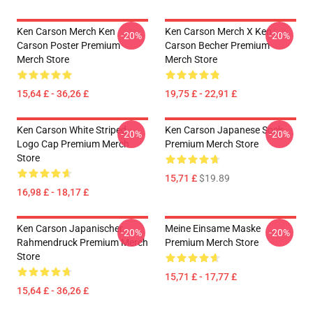
Ken Carson Merch Ken
Ken Carson Merch X Ken
-20%
-20%
Carson Poster Premium
Carson Becher Premium
Merch Store
Merch Store
15,64 £ - 36,26 £
19,75 £ - 22,91 £
Ken Carson White Striped
Ken Carson Japanese Sock
-20%
-20%
Logo Cap Premium Merch
Premium Merch Store
Store
15,71 £
$19.89
16,98 £ - 18,17 £
Ken Carson Japanischer
Meine Einsame Maske
-20%
-20%
Rahmendruck Premium Merch
Premium Merch Store
Store
15,71 £ - 17,77 £
15,64 £ - 36,26 £