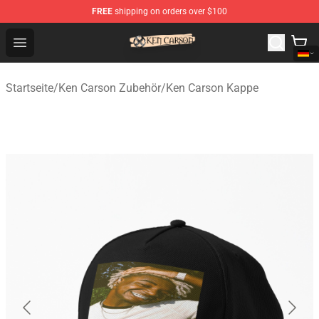
FREE
shipping on orders over $100
Ken Carson Shop - Official Ken Carson Merchandise Stor
Open menu
Startseite
/
Ken Carson Zubehör
/
Ken Carson Kappe