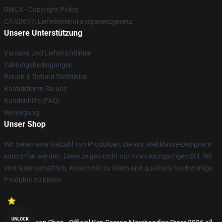
DMCA - Copyright Policy
CA SB657: Lieferkettentransparenzgesetz
Unsere Unterstützung
Versand und Lieferrichtlinien
Zahlungsbedingungen
Return & Refund Richtlinien
Kontaktieren Sie uns
Kundenhilfe (FAQ)
Werdegang
Unser Shop
Wir bieten eine Vielzahl von Produkten, die von Weltklasse-Designern
entworfen werden. Diese zeigen nicht nur Ihren einzigartigen Stil. Wir
sind leidenschaftlich, Kreativität zu feiern und qualitativ hochwertige
Produkte zu bieten.
UNLOCK