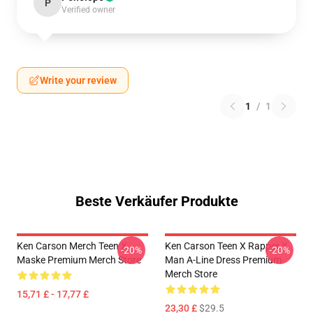
P
Verified owner
Write your review
1
/
1
Beste Verkäufer Produkte
Ken Carson Merch Teen X
Ken Carson Teen X Rapper X
-20%
-20%
Maske Premium Merch Store
Man A-Line Dress Premium
Merch Store
15,71 £ - 17,77 £
23,30 £
$29.5