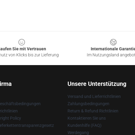
aufen Sie mit Vertrauen
Internationale Garanti
utz von Klicks bis zur Lieferung
Im Nutzungsland angebo
irma
Unsere Unterstützung
Versand und Lieferrichtlinien
Geschäftsbedingungen
Zahlungsbedingungen
ichtlinien
Return & Refund Richtlinien
ight Policy
Kontaktieren Sie uns
eferkettentransparenzgesetz
Kundenhilfe (FAQ)
Werdegang