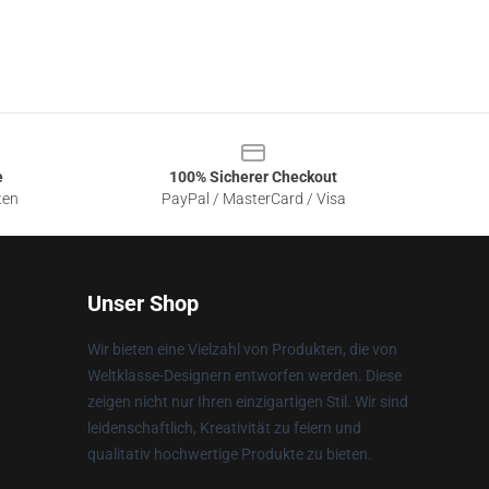
e
100% Sicherer Checkout
ten
PayPal / MasterCard / Visa
Unser Shop
Wir bieten eine Vielzahl von Produkten, die von
Weltklasse-Designern entworfen werden. Diese
zeigen nicht nur Ihren einzigartigen Stil. Wir sind
leidenschaftlich, Kreativität zu feiern und
qualitativ hochwertige Produkte zu bieten.