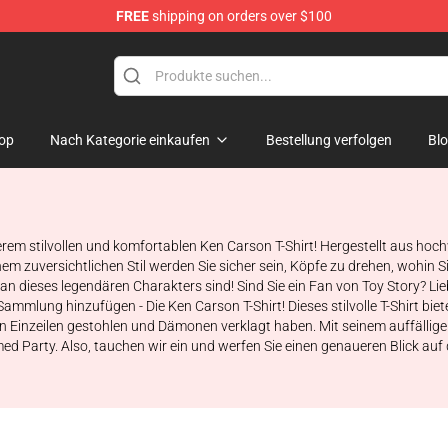
FREE
shipping on orders over $100
ore
op
Nach Kategorie einkaufen
Bestellung verfolgen
Bl
rem stilvollen und komfortablen Ken Carson T-Shirt! Hergestellt aus hochw
em zuversichtlichen Stil werden Sie sicher sein, Köpfe zu drehen, wohin 
 Fan dieses legendären Charakters sind! Sind Sie ein Fan von Toy Story? 
 Sammlung hinzufügen - Die Ken Carson T-Shirt! Dieses stilvolle T-Shirt bi
en Einzeilen gestohlen und Dämonen verklagt haben. Mit seinem auffällige
emed Party. Also, tauchen wir ein und werfen Sie einen genaueren Blick auf