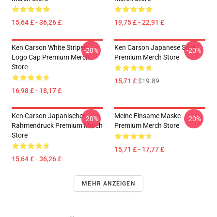
15,64 £ - 36,26 £
19,75 £ - 22,91 £
Ken Carson White Striped
Ken Carson Japanese Sock
-20%
-20%
Logo Cap Premium Merch
Premium Merch Store
Store
15,71 £
$19.89
16,98 £ - 18,17 £
Ken Carson Japanischer
Meine Einsame Maske
-20%
-20%
Rahmendruck Premium Merch
Premium Merch Store
Store
15,71 £ - 17,77 £
15,64 £ - 36,26 £
MEHR ANZEIGEN