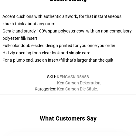
Accent cushions with authentic artwork, for that instantaneous
zhuzh think about any room
Gentle and sturdy 100% spun polyester cowl with an non-compulsory
polyester fill/insert
Full-color double-sided design printed for you once you order
Hid zip opening for a clear look and simple care
For a plump end, use an insert/fill that's larger than the quilt
SKU
:
KENCASK-95658
Ken Carson Dekoration
,
Kategorien
:
Ken Carson Die Säule
,
What Customers Say