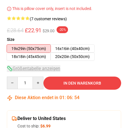
This is pillow cover only, insert is not included.
(7 customer reviews)
£28.64
£22.91
-20%
$29.00
Size
19x29in (50x75cm)
16x16in (40x40cm)
18x18in (45x45cm)
20x20in (50x50cm)
Größentabelle anzeigen
Quantity
IN DEN WARENKORB
Diese Aktion endet in
01
:
06
:
53
Deliver to United States
Cost to ship:
$6.99