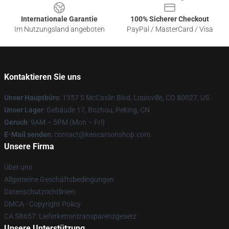
Internationale Garantie
100% Sicherer Checkout
Im Nutzungsland angeboten
PayPal / MasterCard / Visa
Kontaktieren Sie uns
Unser Hauptbüro
: 1357 S McCaslin Blvd, Louisville, CO 80027, US
Unser Lager
: Gebäude 17, Bozhou, Peking, CN
Geruch
: 9AM – 5PM (Mon – Fri)
E-Mail senden
: contact@kencarsonshop.com
Unsere Firma
Über uns
Allgemeine Geschäftsbedingungen
Datenschutzrichtlinien
DMCA - Copyright Policy
CA SB657: Lieferkettentransparenzgesetz
Unsere Unterstützung