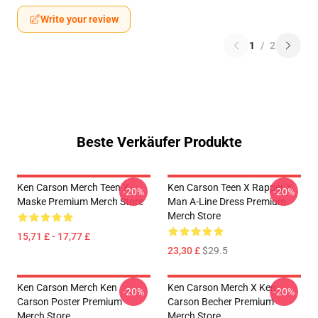
Write your review
1
/
2
Beste Verkäufer Produkte
Ken Carson Merch Teen X
Ken Carson Teen X Rapper X
-20%
-20%
Maske Premium Merch Store
Man A-Line Dress Premium
Merch Store
15,71 £ - 17,77 £
23,30 £
$29.5
Ken Carson Merch Ken
Ken Carson Merch X Ken
-20%
-20%
Carson Poster Premium
Carson Becher Premium
Merch Store
Merch Store