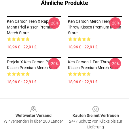
Ähnliche Produkte
Ken Carson Teen X Rapper X
Ken Carson Merch Teen X
-20%
-20%
Mann Pfeil Kissen Premium
Throw Kissen Premium Merch
Merch Store
Store
18,96 £ - 22,91 £
18,96 £ - 22,91 £
Projekt X Ken Carson Pfeil
Ken Carson 1 Fan Throw
-20%
-20%
Kissen Premium Merch Store
Kissen Premium Merch Store
18,96 £ - 22,91 £
18,96 £ - 22,91 £
Footer
Weltweiter Versand
Kaufen Sie mit Vertrauen
Wir versenden in über 200 Länder
24/7 Schutz von Klicks bis zur
Lieferung