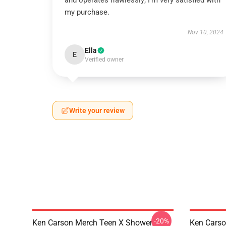
and operates flawlessly; I’m very satisfied with
my purchase.
Nov 10, 2024
Ella
E
Verified owner
Write your review
-20%
Ken Carson Merch Teen X Shower
Ken Carso