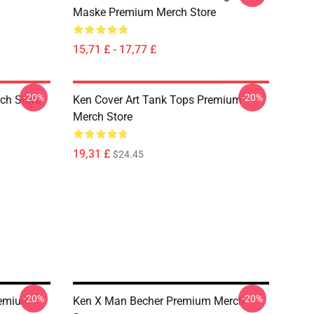
Maske Premium Merch Store
15,71 £ - 17,77 £
-20%
-20%
ch Store
Ken Cover Art Tank Tops Premium
Merch Store
19,31 £
$24.45
-20%
-20%
remium
Ken X Man Becher Premium Merch