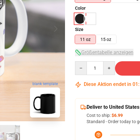
Color
Size
11 oz
15 oz
Größentabelle anzeigen
Quantity
Diese Aktion endet in
01
blank template
Deliver to United States
Cost to ship:
$6.99
Standard - Order today to g