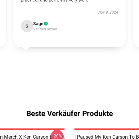
practical and performs very well.
Nov 9, 2024
Sage
S
Verified owner
Beste Verkäufer Produkte
-20%
n Merch X Ken Carson Bucket
I Paused My Ken Carson To B