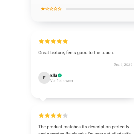
★☆☆☆☆
Great texture, feels good to the touch.
Dec 4, 2024
Ella
E
Verified owner
The product matches its description perfectly