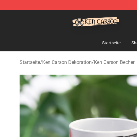
Ken Carson Shop - Official Ken Carson Merchandise St
Startseite
Sh
Startseite
/
Ken Carson Dekoration
/
Ken Carson Becher