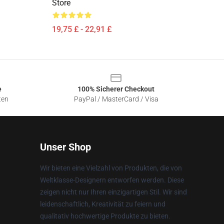
Store
19,75 £ - 22,91 £
e
100% Sicherer Checkout
ten
PayPal / MasterCard / Visa
Unser Shop
Wir bieten eine Vielzahl von Produkten, die von
Weltklasse-Designern entworfen werden. Diese
zeigen nicht nur Ihren einzigartigen Stil. Wir sind
leidenschaftlich, Kreativität zu feiern und
qualitativ hochwertige Produkte zu bieten.