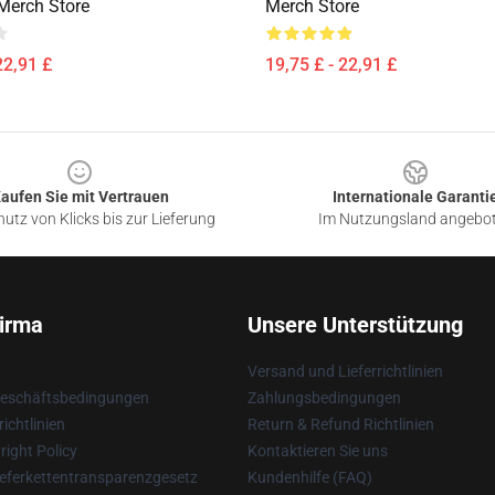
Merch Store
Merch Store
22,91 £
19,75 £ - 22,91 £
aufen Sie mit Vertrauen
Internationale Garanti
utz von Klicks bis zur Lieferung
Im Nutzungsland angebo
irma
Unsere Unterstützung
Versand und Lieferrichtlinien
Geschäftsbedingungen
Zahlungsbedingungen
ichtlinien
Return & Refund Richtlinien
ight Policy
Kontaktieren Sie uns
eferkettentransparenzgesetz
Kundenhilfe (FAQ)