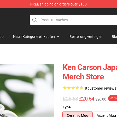
FREE
shipping on orders over $100
ore
op
Nach Kategorie einkaufen
Bestellung verfolgen
Bl
Ken Carson Jap
Merch Store
(8 customer reviews
£25.68
£20.54
-20%
$26.00
Type
Ceramic Mug
Accent Mug