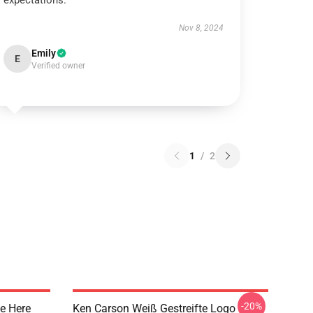
expectations.
Nov 8, 2024
Emily
E
Verified owner
1
/
2
-20%
e Here
Ken Carson Weiß Gestreifte Logo