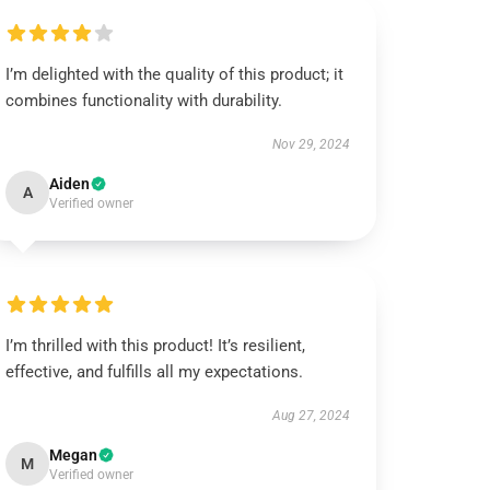
I’m delighted with the quality of this product; it
combines functionality with durability.
Nov 29, 2024
Aiden
A
Verified owner
I’m thrilled with this product! It’s resilient,
effective, and fulfills all my expectations.
Aug 27, 2024
Megan
M
Verified owner