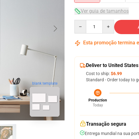
Ver guia de tamanhos
Quantity
Esta promoção termina
Deliver to United States
Cost to ship:
$6.99
Standard - Order today to g
blank template
Production
Today
Transação segura
Entrega mundial na sua por