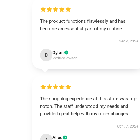
The product functions flawlessly and has
become an essential part of my routine.
Dec 4, 2024
Dylan
D
Verified owner
The shopping experience at this store was top-
notch. The staff understood my needs and
provided great help with my order changes.
Oct 17, 2024
Alice