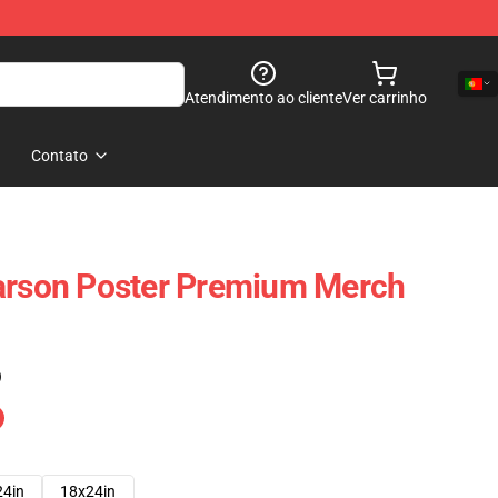
Atendimento ao cliente
Ver carrinho
Contato
Carson Poster Premium Merch
)
24in
18x24in