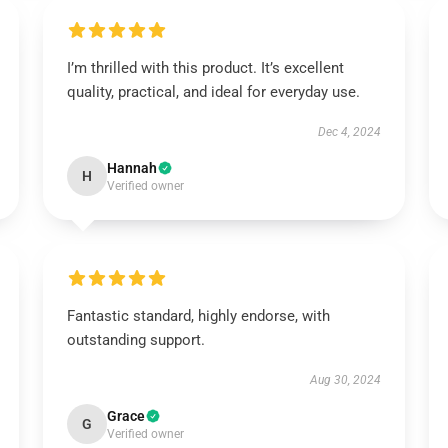
I’m thrilled with this product. It’s excellent
quality, practical, and ideal for everyday use.
Dec 4, 2024
Hannah
H
Verified owner
Fantastic standard, highly endorse, with
outstanding support.
Aug 30, 2024
Grace
G
Verified owner