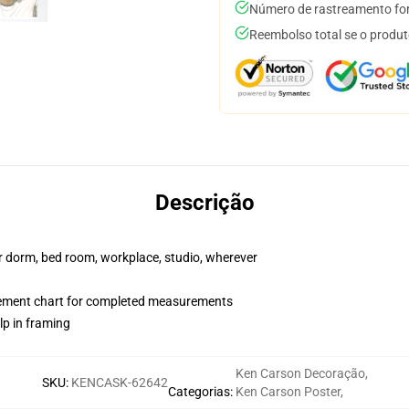
Número de rastreamento for
Reembolso total se o produt
Descrição
our dorm, bed room, workplace, studio, wherever
rement chart for completed measurements
lp in framing
Ken Carson Decoração
,
SKU
:
KENCASK-62642
Categorias
:
Ken Carson Poster
,