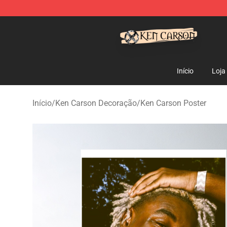
Ken Carson Shop - Official Ken Carson Merchandise St
Início
Loja
Início
/
Ken Carson Decoração
/
Ken Carson Poster