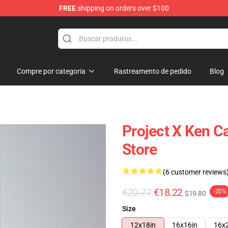
FREE
shipping on orders over $100
ore
Compre por categoria
Rastreamento de pedido
Blog
Project X Ken 
Store
(6 customer reviews
€22.77
€18.22
-20%
$19.80
Size
12x18in
16x16in
16x