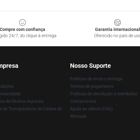
Compre com confiança
Garantia internacional
gido 24/7, do clique à entrega
Oferecido no país de us
mpresa
Nosso Suporte
Políticas de envio e entrega
ndições
Termos de pagamento
privacidade
Políticas de devolução e reembolso
ca de Direitos Autorais
Contacte-nos
i de Transparência de Cadeia de
Ajuda ao cliente (FAQ)
Whosale