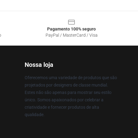
Pagamento 100% seguro
o
PayPal / MasterCard / Visa
Nossa loja
Oferecemos uma variedade de produtos que são
projetados por designers de classe mundial.
Estes não são apenas para mostrar seu estilo
único. Somos apaixonados por celebrar a
criatividade e fornecer produtos de alta
qualidade.