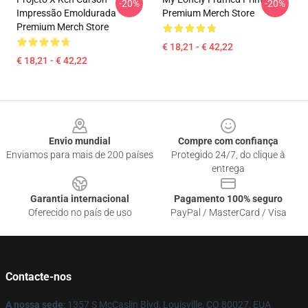
-20%
-20%
Impressão Emoldurada
Premium Merch Store
Premium Merch Store
€ 18,21 - € 42,22
€ 18,21 - € 42,22
Footer
Envio mundial
Compre com confiança
Enviamos para mais de 200 países
Protegido 24/7, do clique à
entrega
Garantia internacional
Pagamento 100% seguro
Oferecido no país de uso
PayPal / MasterCard / Visa
Contacte-nos
A nossa sede
: 1357 S McCaslin Blvd, Louisville, CO 80027, EUA