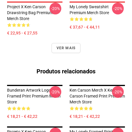
Project X Ken Carson
My Lonely Sweatshirt
-20%
-20%
Drawstring Bag Premium
Premium Merch Store
Merch Store
€ 37,67 - € 44,11
€ 22,95 - € 27,55
VER MAIS
Produtos relacionados
Bunderan Artwork Logo
Ken Carson Merch X Ken
-20%
-20%
Framed Print Premium Merch
Carson Framed Print Premium
Store
Merch Store
€ 18,21 - € 42,22
€ 18,21 - € 42,22
Projeto X Ken Carson
My Lonely Framed Print