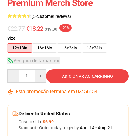
Premium Merch Store
(5 customer reviews)
€22.77
€18.22
-20%
$19.80
Size
12x18in
16x16in
16x24in
18x24in
Ver guia de tamanhos
Quantity
ADICIONAR AO CARRINHO
Esta promoção termina em
03
:
56
:
53
Deliver to United States
Cost to ship:
$6.99
Standard - Order today to get by
Aug. 14 - Aug. 21