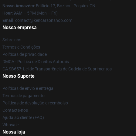
Nosso Armazém
: Edifício 17, Bozhou, Pequim, CN
Hour
: 9AM – 5PM (Mon – Fri)
Email
: contact@kencarsonshop.com
Nossa empresa
Sobre nós
Termos e Condições
Políticas de privacidade
DMCA - Política de Direitos Autorais
CA SB657: Lei de Transparência de Cadeia de Suprimentos
Nosso Suporte
Políticas de envio e entrega
Termos de pagamento
Políticas de devolução e reembolso
Contacte-nos
Ajuda ao cliente (FAQ)
Whosale
Nossa loja