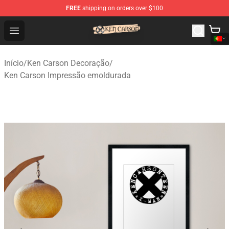
FREE
shipping on orders over $100
Ken Carson Shop - Official Ken Carson Merchandise Stor
Open menu
Início
/
Ken Carson Decoração
/
Ken Carson Impressão emoldurada