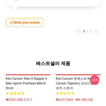
Write your review
1
/
1
베스트셀러 제품
Ken Carson Teen X Rapper X
Ken Carson 팟캐스트 Ken
-20%
Man Apron Premium Merch
Carson Tapestry 프리미엄 메
Store
르치 스토어
₩3,927,300
$28.5
₩3,017,820 - ₩4,189,120