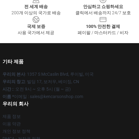
전 세계 배송
안심하고 쇼핑하세요
200개 이상의 국가로 배송
클릭에서 배송까지 24/7 보호
국제 보증
100% 안전한 결제
사용 국가에서 제공
페이팔 / 마스터카드 / 비자
기타 제품
우리의 본사
: 1357 S McCaslin Blvd, 루이빌, 미국
우리의 창고
: 빌딩 17, 보저우, 베이징, CN
시간 :
: 오전 9시 ~ 오후 5시 (월 ~ 금)
이름 *
이메일 : sales@kencarsonshop.com
우리의 회사
제품 정보
이용 약관
개인 정보 정책
DMCA - 저작권 정책