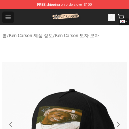
FREE
shipping on orders over $100
Ken Carson Shop - Official Ken Carson Merchandise Stor
Open menu
홈
/
Ken Carson 제품 정보
/
Ken Carson 모자 모자