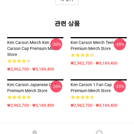
관련 상품
Ken Carson Merch Ken
Ken Carson Merch Teen X Cap
-20%
-20%
Carson Cap Premium Merch
Premium Merch Store
Store
₩2,962,700 - ₩3,169,400
₩2,962,700 - ₩3,169,400
Ken Carson Japanese Cap
Ken Carson 1 Fan Cap
-20%
-20%
Premium Merch Store
Premium Merch Store
₩2,962,700 - ₩3,169,400
₩2,962,700 - ₩3,169,400
Footer