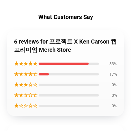
What Customers Say
6 reviews for 프로젝트 X Ken Carson 캡
프리미엄 Merch Store
★★★★★
83%
★★★★☆
17%
★★★☆☆
0%
★★☆☆☆
0%
★☆☆☆☆
0%