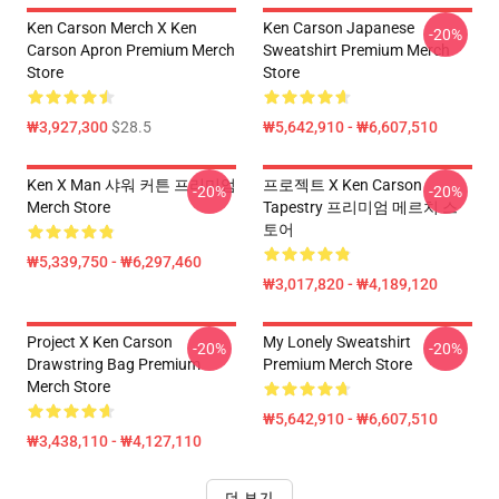
Ken Carson Merch X Ken
Ken Carson Japanese
-20%
Carson Apron Premium Merch
Sweatshirt Premium Merch
Store
Store
₩3,927,300
$28.5
₩5,642,910 - ₩6,607,510
Ken X Man 샤워 커튼 프리미엄
프로젝트 X Ken Carson
-20%
-20%
Merch Store
Tapestry 프리미엄 메르치 스
토어
₩5,339,750 - ₩6,297,460
₩3,017,820 - ₩4,189,120
Project X Ken Carson
My Lonely Sweatshirt
-20%
-20%
Drawstring Bag Premium
Premium Merch Store
Merch Store
₩5,642,910 - ₩6,607,510
₩3,438,110 - ₩4,127,110
더 보기